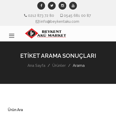
0212 873 72 80
0545 681 00 87
info@beykentaku.com
ETİKET ARAMA SONUÇLARI
Ana Sayfa
Ürünler
Arama
Ürün Ara