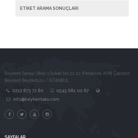
ETİKET ARAMA SONUÇLARI
Beykent Sanayi Sitesi 1.Sokak No:21-22 (Perlavista AVM Çaprazı)
Beykent Beylikdüzü / İSTANBUL
0212 873 72 80
0545 681 00 87
info@beykentaku.com
SAYFALAR