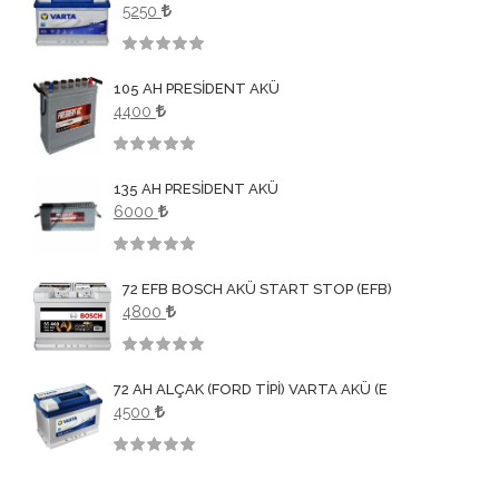
5250
3.50
105 AH PRESİDENT AKÜ
4400
3.50
135 AH PRESİDENT AKÜ
6000
3.50
72 EFB BOSCH AKÜ START STOP (EFB)
4800
3.50
72 AH ALÇAK (FORD TİPİ) VARTA AKÜ (E
4500
3.50